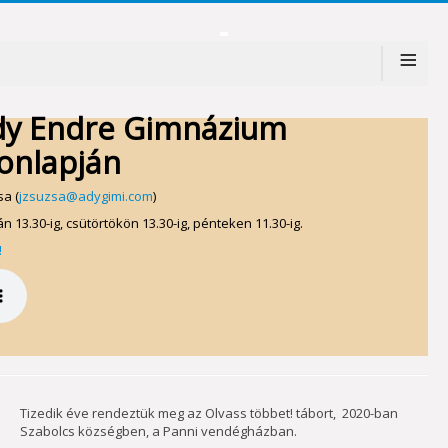
≡
dy Endre Gimnázium
onlapján
a (
jzsuzsa@adygimi.com
)
n 13.30-ig, csütörtökön 13.30-ig, pénteken 11.30-ig.
!
Tizedik éve rendeztük meg az Olvass többet! tábort, 2020-ban
Szabolcs községben, a Panni vendégházban.