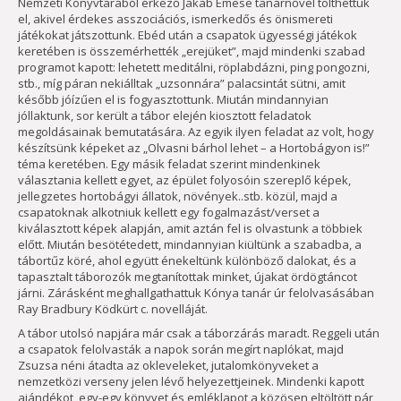
Nemzeti Könyvtárából érkező Jakab Emese tanárnővel tölthettük
el, akivel érdekes asszociációs, ismerkedős és önismereti
játékokat játszottunk. Ebéd után a csapatok ügyességi játékok
keretében is összemérhették „erejüket”, majd mindenki szabad
programot kapott: lehetett meditálni, röplabdázni, ping pongozni,
stb., míg páran nekiálltak „uzsonnára” palacsintát sütni, amit
később jóízűen el is fogyasztottunk. Miután mindannyian
jóllaktunk, sor került a tábor elején kiosztott feladatok
megoldásainak bemutatására. Az egyik ilyen feladat az volt, hogy
készítsünk képeket az „Olvasni bárhol lehet – a Hortobágyon is!”
téma keretében. Egy másik feladat szerint mindenkinek
választania kellett egyet, az épület folyosóin szereplő képek,
jellegzetes hortobágyi állatok, növények..stb. közül, majd a
csapatoknak alkotniuk kellett egy fogalmazást/verset a
kiválasztott képek alapján, amit aztán fel is olvastunk a többiek
előtt. Miután besötétedett, mindannyian kiültünk a szabadba, a
tábortűz köré, ahol együtt énekeltünk különböző dalokat, és a
tapasztalt táborozók megtanítottak minket, újakat ördögtáncot
járni. Zárásként meghallgathattuk Kónya tanár úr felolvasásában
Ray Bradbury Ködkürt c. novelláját.
A tábor utolsó napjára már csak a táborzárás maradt. Reggeli után
a csapatok felolvasták a napok során megírt naplókat, majd
Zsuzsa néni átadta az okleveleket, jutalomkönyveket a
nemzetközi verseny jelen lévő helyezettjeinek. Mindenki kapott
ajándékot, egy-egy könyvet és emléklapot a közösen eltöltött pár