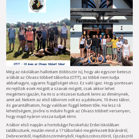
Még az iskolában hallottam (többször is), hogy aki egyszer beteszi
a lábát az Olvass többet! táborba (OT!T), az többé nem tudja
abbahagyni, ugyanis függőséget okoz. Ez való igaz. Hogy pontosan
mi rejtőzik ezek mögött a szavak mögött, csak akkor lehet
megérteni igazán, ha mi is a részesei tudunk lenni az élménynek,
amit ad. Nekem az első táborom volt ez a jubileumi, 10 éves tábor,
és garantálhatom, hogy valóban függő lettem tőle. Ha lesz rá
lehetőségem, jövőre is indulni fogok az Olvass többet! versenyen,
hogy majd nyáron vissza tudjak térni.
A tábor első napján a hortobágyi Fecskeház Erdei Iskolában
találkoztunk, miután mind a 17 táborlakó megérkezett Bárándról,
Debrecenből, Hajdúböszörményből, Hajdúszoboszlóról, Újszászról