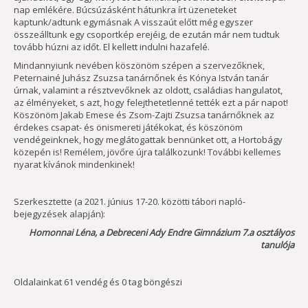
nap emlékére. Búcsúzásként hátunkra írt üzeneteket
kaptunk/adtunk egymásnak A visszaút előtt még egyszer
összeálltunk egy csoportkép erejéig, de ezután már nem tudtuk
tovább húzni az időt. El kellett indulni hazafelé.
Mindannyiunk nevében köszönöm szépen a szervezőknek,
Peternainé Juhász Zsuzsa tanárnőnek és Kónya István tanár
úrnak, valamint a résztvevőknek az oldott, családias hangulatot,
az élményeket, s azt, hogy felejthetetlenné tették ezt a pár napot!
Köszönöm Jakab Emese és Zsom-Zajti Zsuzsa tanárnőknek az
érdekes csapat- és önismereti játékokat, és köszönöm
vendégeinknek, hogy meglátogattak bennünket ott, a Hortobágy
közepén is! Remélem, jövőre újra találkozunk! További kellemes
nyarat kívánok mindenkinek!
Szerkesztette (a 2021. június 17-20. közötti tábori napló-
bejegyzések alapján):
Homonnai Léna, a Debreceni Ady Endre Gimnázium 7.a osztályos
tanulója
Oldalainkat 61 vendég és 0 tag böngészi