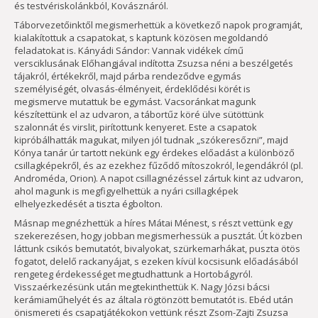
és testvériskolánkból, Kovásznáról.
Táborvezetőinktől megismerhettük a következő napok programját,
kialakítottuk a csapatokat, s kaptunk közösen megoldandó
feladatokat is. Kányádi Sándor: Vannak vidékek című
versciklusának Előhangjával indította Zsuzsa néni a beszélgetés
tájakról, értékekről, majd párba rendeződve egymás
személyiségét, olvasás-élményeit, érdeklődési körét is
megismerve mutattuk be egymást. Vacsoránkat magunk
készítettünk el az udvaron, a tábortűz köré ülve sütöttünk
szalonnát és virslit, pirítottunk kenyeret. Este a csapatok
kipróbálhatták magukat, milyen jól tudnak „szókeresőzni”, majd
Kónya tanár úr tartott nekünk egy érdekes előadást a különböző
csillagképekről, és az ezekhez fűződő mítoszokról, legendákról (pl.
Androméda, Orion). A napot csillagnézéssel zártuk kint az udvaron,
ahol magunk is megfigyelhettük a nyári csillagképek
elhelyezkedését a tiszta égbolton.
Másnap megnézhettük a híres Mátai Ménest, s részt vettünk egy
szekerezésen, hogy jobban megismerhessük a pusztát. Út közben
láttunk csikós bemutatót, bivalyokat, szürkemarhákat, puszta ötös
fogatot, delelő rackanyájat, s ezeken kívül kocsisunk előadásából
rengeteg érdekességet megtudhattunk a Hortobágyról.
Visszaérkezésünk után megtekinthettük K. Nagy Józsi bácsi
kerámiaműhelyét és az általa rögtönzött bemutatót is. Ebéd után
önismereti és csapatjátékokon vettünk részt Zsom-Zajti Zsuzsa