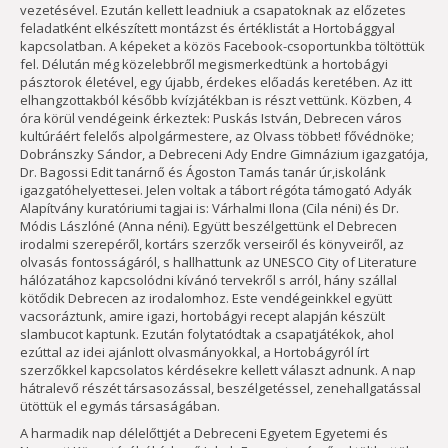
vezetésével. Ezután kellett leadniuk a csapatoknak az előzetes
feladatként elkészített montázst és értéklistát a Hortobággyal
kapcsolatban. A képeket a közös Facebook-csoportunkba töltöttük
fel. Délután még közelebbről megismerkedtünk a hortobágyi
pásztorok életével, egy újabb, érdekes előadás keretében. Az itt
elhangzottakból később kvízjátékban is részt vettünk. Közben, 4
óra körül vendégeink érkeztek: Puskás István, Debrecen város
kultúráért felelős alpolgármestere, az Olvass többet! fővédnöke;
Dobránszky Sándor, a Debreceni Ady Endre Gimnázium igazgatója,
Dr. Bagossi Edit tanárnő és Ágoston Tamás tanár úr,iskolánk
igazgatóhelyettesei. Jelen voltak a tábort régóta támogató Adyák
Alapítvány kuratóriumi tagjai is: Várhalmi Ilona (Cila néni) és Dr.
Módis Lászlóné (Anna néni). Együtt beszélgettünk el Debrecen
irodalmi szerepéről, kortárs szerzők verseiről és könyveiről, az
olvasás fontosságáról, s hallhattunk az UNESCO City of Literature
hálózatához kapcsolódni kívánó tervekről s arról, hány szállal
kötődik Debrecen az irodalomhoz. Este vendégeinkkel együtt
vacsoráztunk, amire igazi, hortobágyi recept alapján készült
slambucot kaptunk. Ezután folytatódtak a csapatjátékok, ahol
ezúttal az idei ajánlott olvasmányokkal, a Hortobágyról írt
szerzőkkel kapcsolatos kérdésekre kellett választ adnunk. A nap
hátralevő részét társasozással, beszélgetéssel, zenehallgatással
ütöttük el egymás társaságában.
A harmadik nap délelőttjét a Debreceni Egyetem Egyetemi és