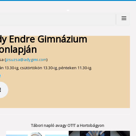
≡
dy Endre Gimnázium
onlapján
a (
jzsuzsa@adygimi.com
)
n 13.30-ig, csütörtökön 13.30-ig, pénteken 11.30-ig.
!
Tábori napló avagy OT!T a Hortobágyon