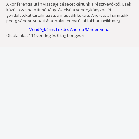
A konferencia után visszajelzéseket kértünk a résztvevőktől. Ezek
közül olvasható itt néhány. Az első a vendégkönyvbe írt
gondolatokat tartalmazza, a második Lukács Andrea, a harmadik
pedig Sándor Anna írása. Valamennyi új ablakban nyílik meg.
Vendégkönyv
Lukács Andrea
Sándor Anna
Oldalainkat 114 vendég és 0 tag böngészi