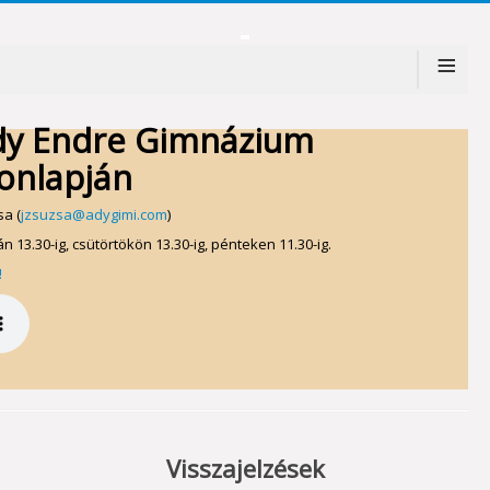
≡
dy Endre Gimnázium
onlapján
a (
jzsuzsa@adygimi.com
)
n 13.30-ig, csütörtökön 13.30-ig, pénteken 11.30-ig.
!
Visszajelzések