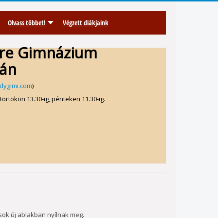
Olvass többet!
Végzett diákjaink
dre Gimnázium
ján
dygimi.com
)
törtökön 13.30-ig, pénteken 11.30-ig.
sok új ablakban nyílnak meg.