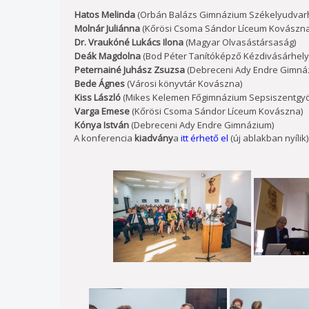
Hatos Melinda
(Orbán Balázs Gimnázium Székelyudvarh
Molnár Juliánna
(Kőrösi Csoma Sándor Líceum Kovászna
Dr. Vraukóné Lukács Ilona
(Magyar Olvasástársaság)
Deák Magdolna
(Bod Péter Tanítóképző Kézdivásárhely
Peternainé Juhász Zsuzsa
(Debreceni Ady Endre Gimná
Bede Ágnes
(Városi könyvtár Kovászna)
Kiss László
(Mikes Kelemen Főgimnázium Sepsiszentgyö
Varga Emese
(Kőrösi Csoma Sándor Líceum Kovászna)
Kónya István
(Debreceni Ady Endre Gimnázium)
A konferencia
kiadvány
a
itt érhető el
(új ablakban nyílik)