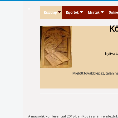
Kezdőlap
Riportok
Mi írtuk
Online
Kö
Nyitva t
Mielőtt továbblépsz, talán h
A második konferenciát 2018-ban Kovásznán rendeztük 