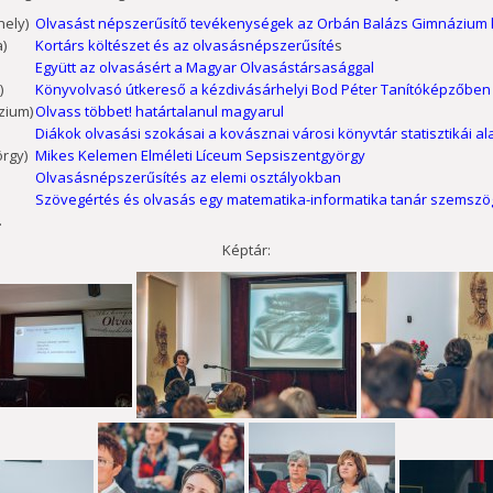
ely)
Olvasást népszerűsítő tevékenységek az Orbán Balázs Gimnázium
)
Kortárs költészet és az olvasásnépszerűsíté
s
Együtt az olvasásért a Magyar Olvasástársasággal
)
Könyvolvasó útkereső a kézdivásárhelyi Bod Péter Tanítóképzőben
zium)
Olvass többet! határtalanul magyarul
Diákok olvasási szokásai a kovásznai városi könyvtár statisztikái al
rgy)
Mikes Kelemen Elméleti Líceum Sepsiszentgyörgy
Olvasásnépszerűsítés az elemi osztályokban
Szövegértés és olvasás egy matematika-informatika tanár szemszö
.
Képtár: