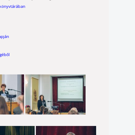
 könyvtárában
apján
géből