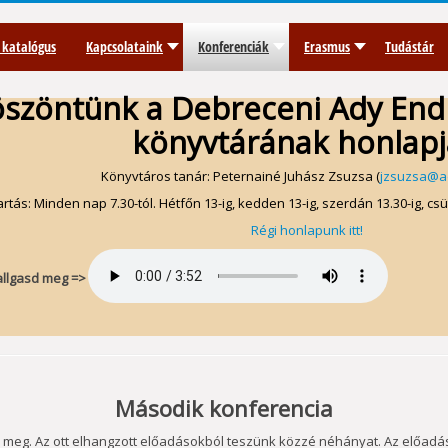
 katalógus
Kapcsolataink
Konferenciák
Erasmus
Tudástár
szöntünk a Debreceni Ady En
könyvtárának honlap
Könyvtáros tanár: Peternainé Juhász Zsuzsa (
jzsuzsa@a
artás: Minden nap 7.30-tól. Hétfőn 13-ig, kedden 13-ig, szerdán 13.30-ig, csü
Régi honlapunk itt!
allgasd meg =>
Második konferencia
meg. Az ott elhangzott előadásokból teszünk közzé néhányat. Az előadá