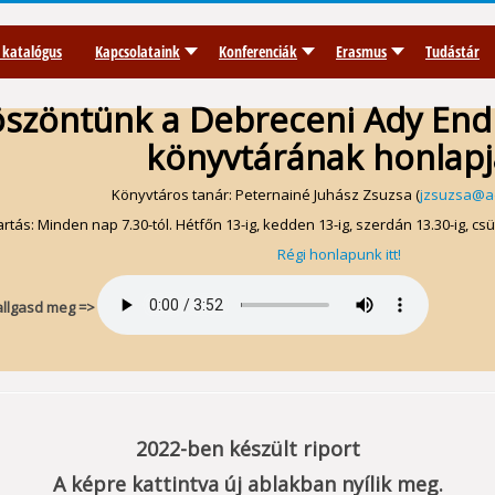
 katalógus
Kapcsolataink
Konferenciák
Erasmus
Tudástár
szöntünk a Debreceni Ady En
könyvtárának honlap
Könyvtáros tanár: Peternainé Juhász Zsuzsa (
jzsuzsa@a
artás: Minden nap 7.30-tól. Hétfőn 13-ig, kedden 13-ig, szerdán 13.30-ig, csü
Régi honlapunk itt!
allgasd meg =>
2022-ben készült riport
A képre kattintva új ablakban nyílik meg.