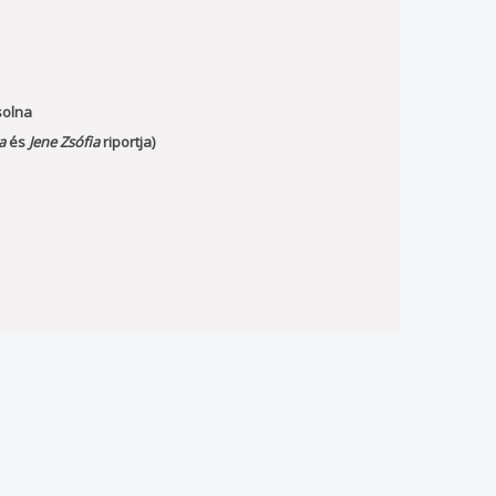
solna
a
és
Jene Zsófia
riportja)