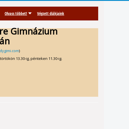
Olvass többet!
Végzett diákjaink
dre Gimnázium
ján
dygimi.com
)
törtökön 13.30-ig, pénteken 11.30-ig.