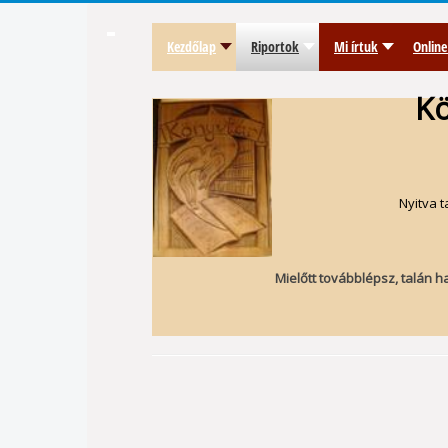
Kezdőlap
Riportok
Mi írtuk
Online
Kö
Nyitva t
Mielőtt továbblépsz, talán h