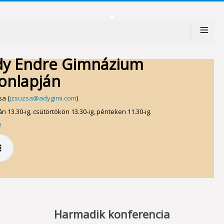
≡
dy Endre Gimnázium
onlapján
a (
jzsuzsa@adygimi.com
)
n 13.30-ig, csütörtökön 13.30-ig, pénteken 11.30-ig.
!
Harmadik konferencia