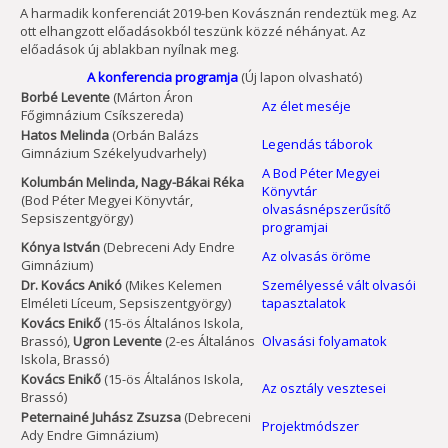
A harmadik konferenciát 2019-ben Kovásznán rendeztük meg. Az
ott elhangzott előadásokból teszünk közzé néhányat. Az
előadások új ablakban nyílnak meg.
A konferencia programja
(Új lapon olvasható)
Borbé Levente
(Márton Áron
Az élet meséje
Főgimnázium Csíkszereda)
Hatos Melinda
(Orbán Balázs
Legendás táborok
Gimnázium Székelyudvarhely)
A Bod Péter Megyei
Kolumbán Melinda, Nagy-Bákai Réka
Könyvtár
(Bod Péter Megyei Könyvtár,
olvasásnépszerűsítő
Sepsiszentgyörgy)
programjai
Kónya István
(Debreceni Ady Endre
Az olvasás öröme
Gimnázium)
Dr. Kovács Anikó
(Mikes Kelemen
Személyessé vált olvasói
Elméleti Líceum, Sepsiszentgyörgy)
tapasztalatok
Kovács Enikő
(15-ös Általános Iskola,
Brassó),
Ugron Levente
(2-es Általános
Olvasási folyamatok
Iskola, Brassó)
Kovács Enikő
(15-ös Általános Iskola,
Az osztály vesztesei
Brassó)
Peternainé Juhász Zsuzsa
(Debreceni
Projektmódszer
Ady Endre Gimnázium)